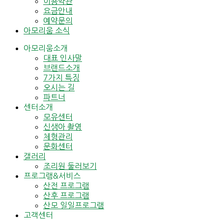
이용약관
요금안내
예약문의
아모리움 소식
아모리움소개
대표 인사말
브랜드소개
7가지 특징
오시는 길
파트너
센터소개
모유센터
신생아 촬영
체형관리
문화센터
갤러리
조리원 둘러보기
프로그램&서비스
산전 프로그램
산후 프로그램
산모 일일프로그램
고객센터